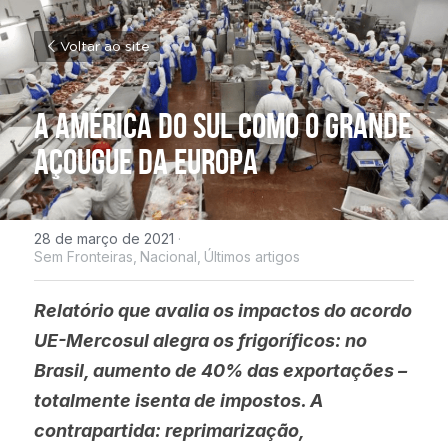
Voltar ao site
A América do Sul como o grande 
açougue da Europa
28 de março de 2021
·
Sem Fronteiras,
Nacional,
Últimos artigos
Relatório que avalia os impactos do acordo 
UE-Mercosul alegra os frigoríficos: no 
Brasil, aumento de 40% das exportações – 
totalmente isenta de impostos. A 
contrapartida: reprimarização, 