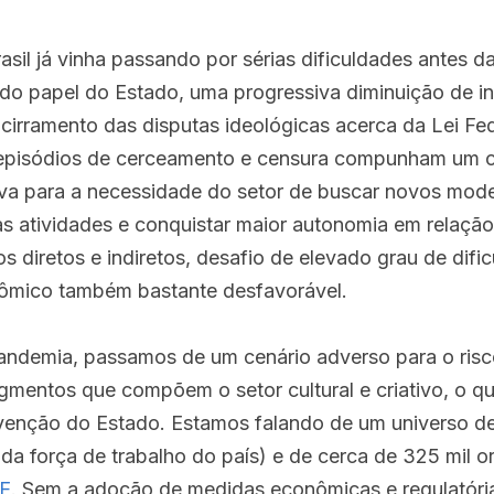
rasil já vinha passando por sérias dificuldades antes d
do papel do Estado, uma progressiva diminuição de in
acirramento das disputas ideológicas acerca da Lei Fed
 episódios de cerceamento e censura compunham um ce
va para a necessidade do setor de buscar novos mode
s atividades e conquistar maior autonomia em relação a
s diretos e indiretos, desafio de elevado grau de difi
ômico também bastante desfavorável.
ndemia, passamos de um cenário adverso para o risco
gmentos que compõem o setor cultural e criativo, o que
rvenção do Estado. Estamos falando de um universo de
da força de trabalho do país) e de cerca de 325 mil o
E
. Sem a adoção de medidas econômicas e regulatória