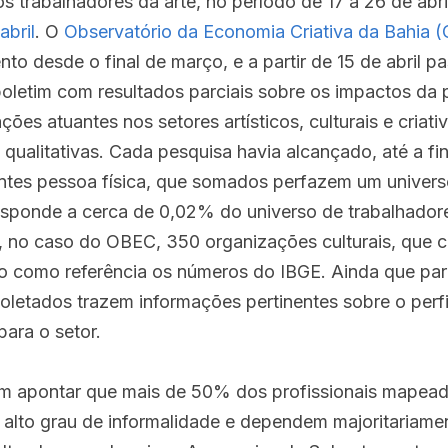
 trabalhadores da arte, no período de 17 a 26 de abril
abril
. O 
Observatório da Economia Criativa da Bahia 
o desde o final de março, e a partir de 15 de abril pas
letim com resultados parciais sobre os impactos da 
ões atuantes nos setores artísticos, culturais e criativ
qualitativas. Cada pesquisa havia alcançado, até a fin
tes pessoa física, que somados perfazem um universo
sponde a cerca de 0,02% do universo de trabalhadores
no caso do OBEC, 350 organizações culturais, que c
do como referência os números do IBGE. Ainda que pa
letados trazem informações pertinentes sobre o perfil
para o setor.
apontar que mais de 50% dos profissionais mapeados
, alto grau de informalidade e dependem majoritariamen