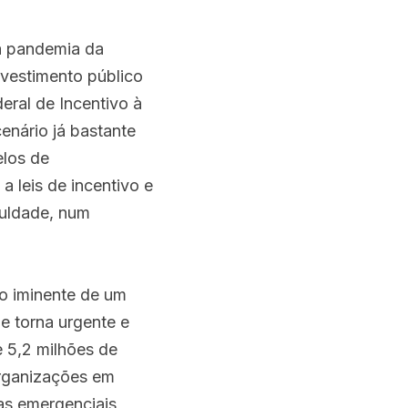
a pandemia da 
vestimento público 
eral de Incentivo à 
nário já bastante 
los de 
 leis de incentivo e 
culdade, num 
 iminente de um 
 torna urgente e 
 5,2 milhões de 
rganizações em 
s emergenciais 