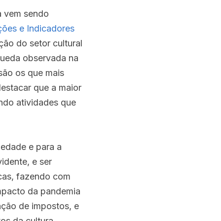
a vem sendo 
ões e Indicadores 
o do setor cultural 
queda observada na 
são os que mais 
estacar que a maior 
ndo atividades que 
iedade e para a 
dente, e ser 
icas, fazendo com 
mpacto da pandemia 
ão de impostos, e 
s da cultura, 