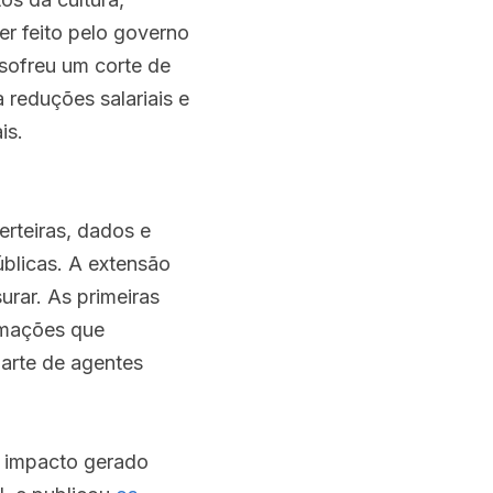
r feito pelo governo 
sofreu um corte de 
eduções salariais e 
is.
rteiras, dados e 
blicas. A extensão 
rar. As primeiras 
mações que 
arte de agentes 
 impacto gerado 