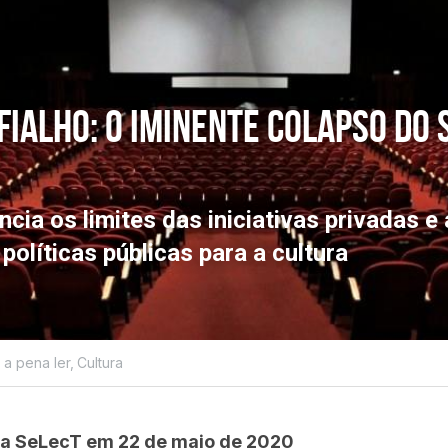
Fialho: o
 iminente colapso do 
cia os limites das iniciativas privadas e 
olíticas públicas para a cultura
 a pena ler,
Cultura
ta SeLecT em 22 de maio de 2020