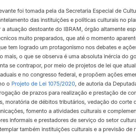
ante foi tomada pela da Secretaria Especial de Cultur
ntelamento das instituições e políticas culturais no plan
r a atuação destoante do IBRAM, órgão altamente espe
écnicos muito preparados, que até o momento aparen
ue tem logrado um protagonismo nos debates e ações
 mais, o que se observa é uma absoluta inércia do gov
enta se contrapor, por meio de projetos de lei que atu
staduais e no congresso federal, e propõem ações emer
mo o 
Projeto de Lei 1075/2020
, de autoria da Deputada
rogação de prazos para realização e prestação de con
s, moratória de débitos tributários, vedação do corte d
nicações, fomento a atividades culturais e complemen
res informais e prestadores de serviço do setor cultur
templar também instituições culturais e a previsão de 