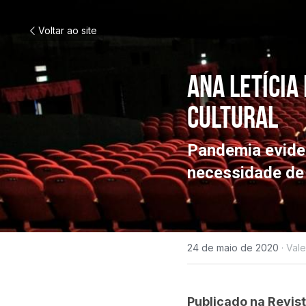
Voltar ao site
Ana Letícia 
cultural
Pandemia eviden
necessidade de p
24 de maio de 2020
·
Vale
Publicado na Revis