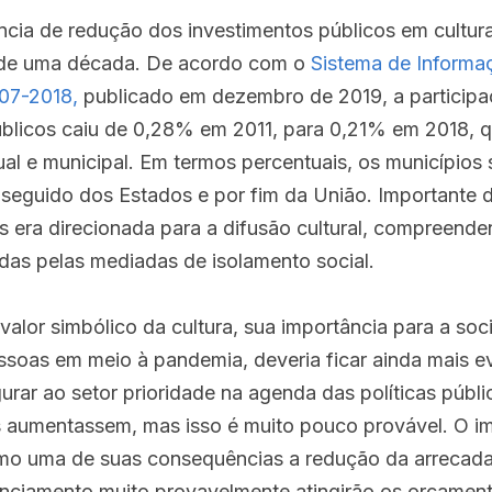
ncia de redução dos investimentos públicos em cultur
de uma década. De acordo com o 
Sistema de Informaç
007-2018,
 publicado em dezembro de 2019, a participaçã
úblicos caiu de 0,28% em 2011, para 0,21% em 2018, 
ual e municipal. Em termos percentuais, os municípios 
 seguido dos Estados e por fim da União. Importante d
os era direcionada para a difusão cultural, compreende
zadas pelas mediadas de isolamento social.
valor simbólico da cultura, sua importância para a soc
soas em meio à pandemia, deveria ficar ainda mais evi
gurar ao setor prioridade na agenda das políticas públ
s aumentassem, mas isso é muito pouco provável. O i
o uma de suas consequências a redução da arrecadaç
ciamento muito provavelmente atingirão os orçamento