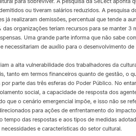
ultural para sobreviver. A pesquisa da SeLect aponta q
emitidos ou tiveram salários reduzidos. A pesquisa 
 já realizaram demissões, percentual que tende a aum
% das organizações teriam recursos para se manter 3 
uspensas. Uma grande parte informa que não sabe como
ue necessitariam de auxílio para o desenvolvimento de e
am a alta vulnerabilidade dos trabalhadores da cultur
is, tanto em termos financeiros quanto de gestão, o q
s por parte das três esferas do Poder Público. No enta
solamento social, a capacidade de resposta dos agente
o que o cenário emergencial impõe, e isso não se ref
irecionados para ações de enfrentamento do impacto d
o tempo das respostas e aos tipos de medidas adotada
necessidades e características do setor cultural.