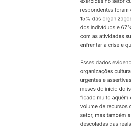
exercidas no setor c
respondentes foram d
15% das organizações
dos indivíduos e 67
com as atividades s
enfrentar a crise e q
Esses dados evidenci
organizações cultura
urgentes e assertiva
meses do início do i
ficado muito aquém d
volume de recursos d
setor, mas também a
descoladas das reais 