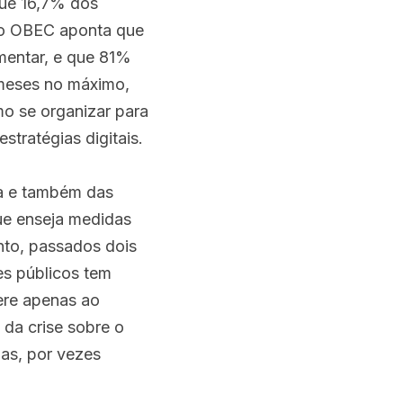
ue 16,7% dos 
do OBEC aponta que 
entar, e que 81% 
meses no máximo, 
 se organizar para 
stratégias digitais.
a e também das 
ue enseja medidas 
nto, passados dois 
s públicos tem 
ere apenas ao 
a crise sobre o 
s, por vezes 