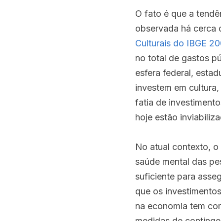
O fato é que a tendê
observada há cerca 
Culturais do IBGE 2
no total de gastos p
esfera federal, estad
investem em cultura,
fatia de investiment
hoje estão inviabili
No atual contexto, o 
saúde mental das pes
suficiente para asse
que os investimento
na economia tem com
medidas de contingen