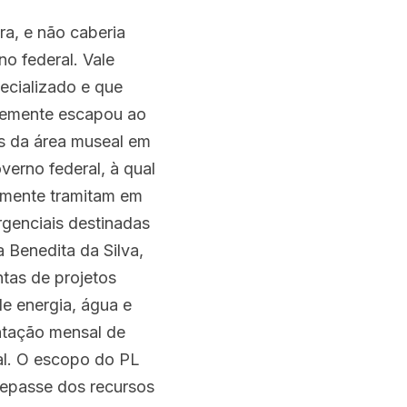
a, e não caberia 
o federal. Vale 
cializado e que 
temente escapou ao 
 da área museal em 
erno federal, à qual 
almente tramitam em 
genciais destinadas 
 Benedita da Silva, 
tas de projetos 
e energia, água e 
tação mensal de 
al. O escopo do PL 
repasse dos recursos 