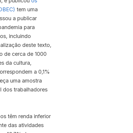
, e publicou 
os 
(OBEC)
 tem uma 
sou a publicar 
pandemia para 
os, incluindo 
alização deste texto, 
 de cerca de 1000 
 da cultura, 
orrespondem a 0,1% 
reça uma amostra 
 dos trabalhadores 
 têm renda inferior 
te das atividades 