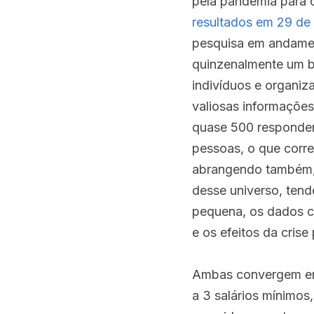
pela pandemia para os
resultados em 29 de 
pesquisa em andament
quinzenalmente um bo
indivíduos e organizaç
valiosas informações 
quase 500 responden
pessoas, o que corre
abrangendo também, 
desse universo, ten
pequena, os dados co
e os efeitos da crise 
Ambas convergem em 
a 3 salários mínimos