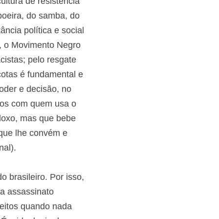
pleto genocídio de 
 candomblé ou da 
a cultura de 
"menor" da capoeira, 
do funk; pela 
ginal Frente Negra 
egra e outras 
s colonizadores – 
também pela disputa 
izações políticas (o 
lificação do 
ós-modernismo ao 
pectiva totalizante 