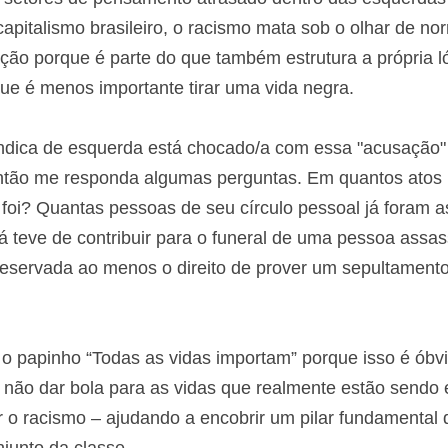
 e setores de pensamento atrasado dentro das esquer
capitalismo brasileiro, o racismo mata sob o olhar de 
a população porque é parte do que também estrutura a
essoas: de que é menos importante tirar uma vida ne
vindica de esquerda está chocado/a com essa "acusaçã
?! Então me responda algumas perguntas. Em quantos 
 foi? Quantas pessoas de seu círculo pessoal já foram
á teve de contribuir para o funeral de uma pessoa ass
e ter preservada ao menos o direito de prover um sep
 papinho “Todas as vidas importam” porque isso é ób
 não dar bola para as vidas que realmente estão send