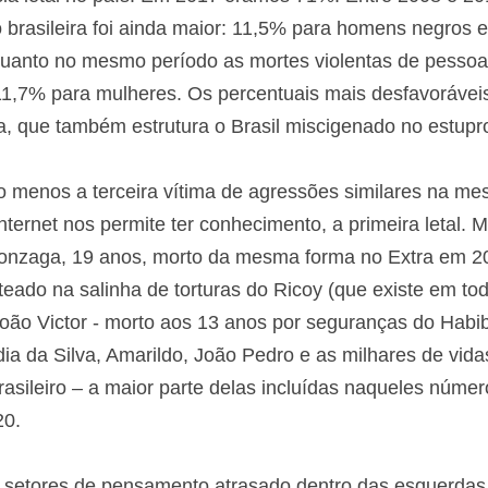
 violência letal no país. Em 2017 éramos 71%. Entre 2
dade por racismo brasileira foi ainda maior: 11,5% par
 negras, enquanto no mesmo período as mortes violen
 homens e 11,7% para mulheres. Os percentuais mais d
derar a misoginia, que também estrutura o Brasil misc
elo menos a terceira vítima de agressões similares na 
nternet nos permite ter conhecimento, a primeira leta
ro Gonzaga, 19 anos, morto da mesma forma no Extra
teado na salinha de torturas do Ricoy (que existe em 
s), do menino João Victor - morto aos 13 anos por s
 de Luana Barbosa, Claudia da Silva, Amarildo, João 
as todos os dias pelo Estado brasileiro – a maior parte 
ncionados pelo Atlas da Violência 2020.