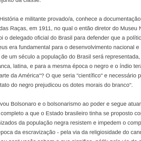
zar o racismo – ajudando a encobrir um pilar fundament
onjunto da classe.
 História e militante provado/a, conhece a documenta
das Raças, em 1911, no qual o então diretor do Museu
oi o delegado oficial do Brasil para defender que a polí
de europeus era fundamental para o desenvolvimento nac
ntes de um século a população do Brasil será represe
 da raça branca, latina, e para a mesma época o negro e
ido desta parte da América"? O que seria "científico"
rasil o longo contato do negro prejudicou os dotes m
levou Bolsonaro e o bolsonarismo ao poder e segue atu
o completo a que o Estado brasileiro tinha se proposto