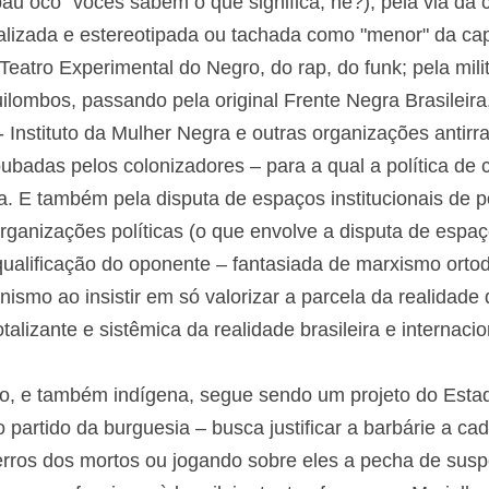
izados da população negra resistem e impedem o com
poca da escravização - pela via da religiosidade do
au oco" vocês sabem o que significa, né?); pela via d
amente criminalizada e estereotipada ou tachada como 
da ciranda, do Teatro Experimental do Negro, do rap, 
 social desde os primeiros quilombos, passando pela ori
nto Negro Unificado, o Geledés - Instituto da Mulher N
cistas; pelo resgate das epistemologias roubadas pelo
ca de cotas é fundamental e por isso tão combatida. E 
onais de poder e decisão, no estado e dentro das organ
ta de espaços com quem usa o velho método da desqua
da de marxismo ortodoxo, mas que bebe na veia do p
zar a parcela da realidade que lhe convém e negar a pers
de brasileira e internacional).