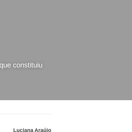
projeto, 
ue constituiu 
Luciana Araújo