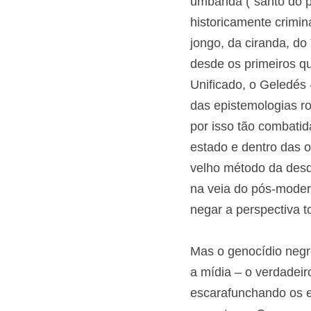
Os movimentos organ
nosso povo desde a é
umbanda ("santo do p
resistência historic
do samba, do jongo, 
militância política e
Brasileira, o Movime
organizações antirra
para a qual a políti
de espaços instituci
que envolve a dispu
oponente – fantasia
insistir em só valori
e sistêmica da realida