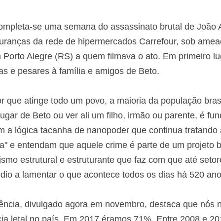
mpleta-se uma semana do assassinato brutal de João 
is seguranças da rede de hipermercados Carrefour, so
m Porto Alegre (RS) a quem filmava o ato. Em primeiro 
as e pesares à família e amigos de Beto.
 que atinge todo um povo, a maioria da população bra
star no lugar de Beto ou ver ali um filho, irmão ou par
andonem a lógica tacanha de nanopoder que continua 
o "identitária" e entendam que aquele crime é parte de
 racismo estrutural e estruturante que faz com que até 
como um episódio a lamentar o que acontece todos os
olência, divulgado agora em novembro, destaca que n