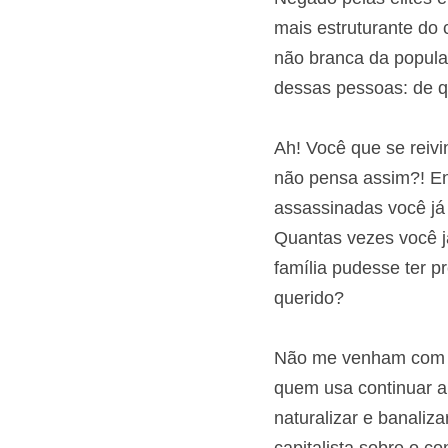
Negado pelas elites
mais estruturante do 
parcela não branca d
pensamento dessas p
Ah! Você que se rei
que não pensa assim
assassinadas você já
Quantas vezes você j
que a família pudess
ente querido?
Não me venham com o
quem usa continuar a