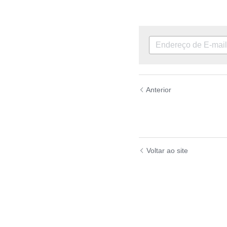
Justiça de raça e cla
Amarildo, João Pedro
Anterior
"Conjugar” o futuro:
o apocalipse
Voltar ao site