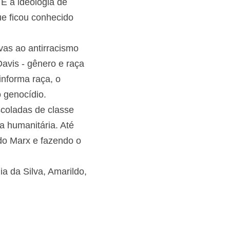
do brasileiro. Por 
ie a cada 
 pecha de suspeitos 
 com Marielle. É a 
nicas” para o que 
o rico.
sivas ao 
lembra Angela Davis 
 no Brasil classe 
abora para o nosso 
escoladas de classe 
sia humanitária. Até 
ando Marx e fazendo 