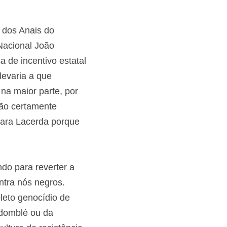
al da dominação 
ção dos Anais do 
 Nacional João 
tica de incentivo 
ional e levaria a 
ntada, na maior 
 o índio terão 
 e necessário para 
orais do branco".
ando para reverter a 
 contra nós negros.