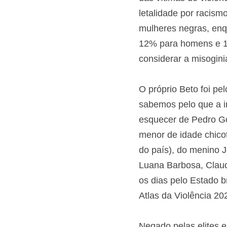
74,4% das vítimas de
crescimento da letali
12,4% para mulheres
negras caiu 12% para
mulheres devem consi
e os feminicídios.
O próprio Beto foi p
sabemos pelo que a i
nos esquecer de Ped
menor de idade chico
supermercados do paí
Habib’s em 2017. Nem
de vidas negras tirad
naqueles números me