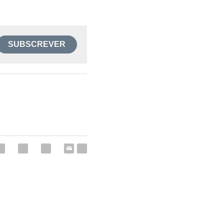
dia da Silva, 
s matar!
SUBSCREVER
oloca em risco a