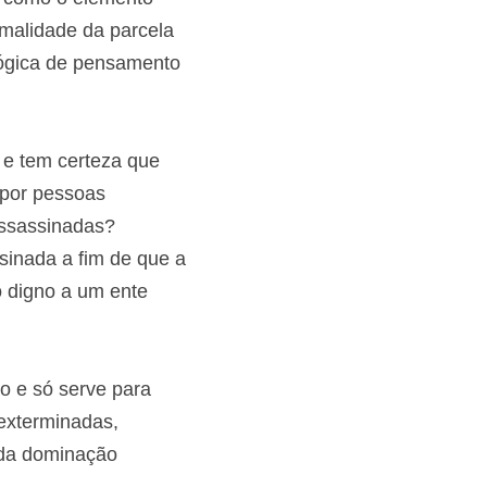
das como o elemento 
normalidade da 
 própria lógica de 
gra.
o" e tem certeza 
atos por pessoas 
 assassinadas? 
assinada a fim de 
ultamento digno a um 
vio e só serve para 
o exterminadas, 