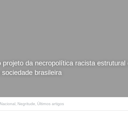
 de Beto Freitas é fruto de um 
ade
projeto da necropolítica racista estrutural q
 sociedade brasileira
·
Nacional,
Negritude,
Últimos artigos