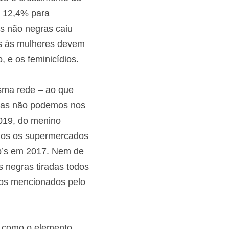
008 e 2018 o 
a homens negros e 
tas de pessoas não 
esfavoráveis às 
igenado no estupro, 
mesma rede – ao que 
l. Mas não podemos 
 em 2019, do menino 
todos os 
eguranças do 
Pedro e as milhares 
delas incluídas 