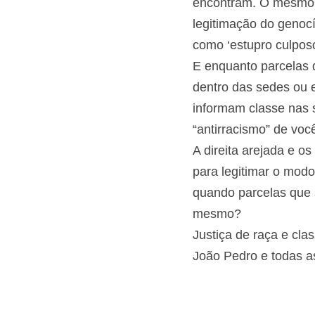
Mas o genocídio negr
isso, a mídia – o ver
assassinato escarafu
quando nada encontra
ideologia de legitima
ficou conhecido com
E enquanto parcelas
antirracismo dentro 
- gênero e raça infor
informa raça, o “ant
genocídio.
A direita arejada e 
para legitimar o mod
quando parcelas que
o mesmo?