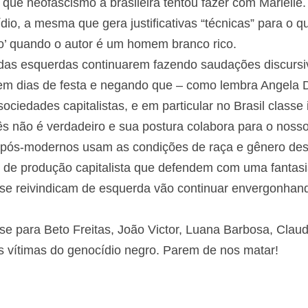
o, e também indígena, segue sendo um projeto do Esta
dadeiro partido da burguesia – busca justificar a barbár
nchando os erros dos mortos ou jogando sobre eles a
m. O mesmo que neofascismo à brasileira tentou fazer
ção do genocídio, a mesma que gera justificativas “téc
o ‘estupro culposo’ quando o autor é um homem branc
 das esquerdas continuarem fazendo saudações discur
das sedes ou em dias de festa e negando que – como 
mam classe nas sociedades capitalistas, e em particular
irracismo” de vocês não é verdadeiro e sua postura col
os pós-modernos usam as condições de raça e gênero d
o de produção capitalista que defendem com uma fanta
 se reivindicam de esquerda vão continuar envergonh