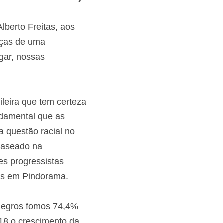
Alberto Freitas, 
b ameaças de uma 
lugar, nossas 
sileira que tem 
ente, é fundamental 
tratando a questão 
 um projeto baseado 
setores 
 dias há 520 anos 
ós negros fomos 