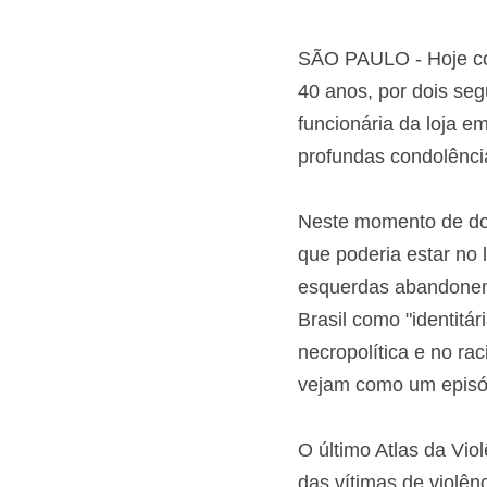
SÃO PAULO - Hoje co
aos 40 anos, por do
funcionária da loja e
profundas condolênci
Neste momento de dor
certeza que poderia e
que as esquerdas ab
racial no Brasil com
na necropolítica e no
progressistas vejam 
em Pindorama.
O último Atlas da Vi