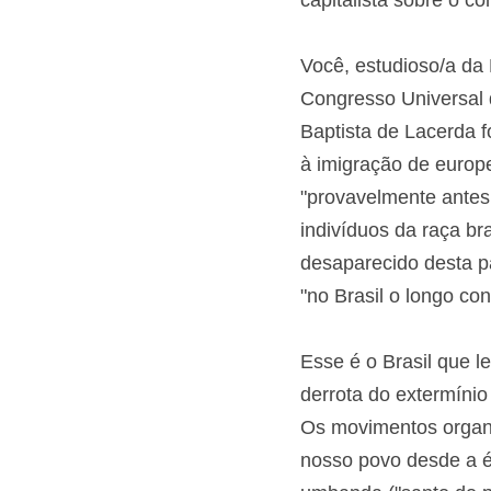
naturalizar e banali
capitalista sobre o c
Você, estudioso/a da
Congresso Universal 
Baptista de Lacerda f
estatal à imigração 
que "provavelmente a
parte, por indivíduos
certamente desaparec
Lacerda porque "no B
Esse é o Brasil que 
derrota do extermíni