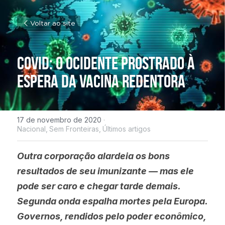
Voltar ao site
Covid: o Ocidente prostrado à 
espera da vacina redentora
17 de novembro de 2020
·
Nacional,
Sem Fronteiras,
Últimos artigos
Outra corporação alardeia os bons 
resultados de seu imunizante — mas ele 
pode ser caro e chegar tarde demais. 
Segunda onda espalha mortes pela Europa. 
Governos, rendidos pelo poder econômico, 