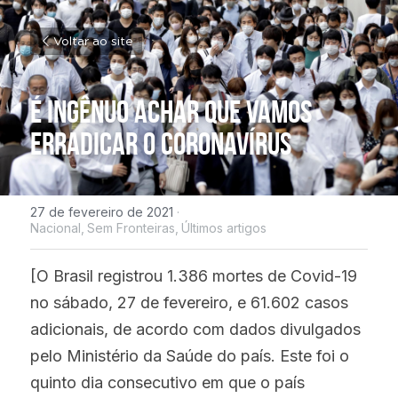
Voltar ao site
É ingênuo achar que vamos 
erradicar o coronavírus
27 de fevereiro de 2021
·
Nacional,
Sem Fronteiras,
Últimos artigos
[O Brasil registrou 1.386 mortes de Covid-19 
no sábado, 27 de fevereiro, e 61.602 casos 
adicionais, de acordo com dados divulgados 
pelo Ministério da Saúde do país. Este foi o 
quinto dia consecutivo em que o país 