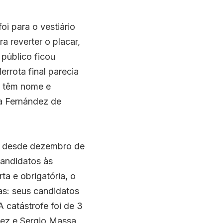
oi para o vestiário 
a reverter o placar, 
público ficou 
ota final parecia 
 têm nome e 
na Fernández de 
o desde dezembro de 
andidatos às 
a e obrigatória, o 
s: seus candidatos 
 catástrofe foi de 3 
ez e Sergio Massa, 