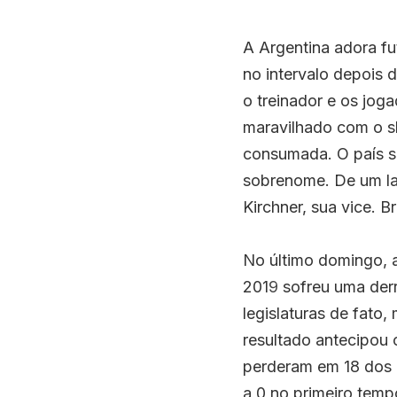
A
Argentina
adora fut
no intervalo depois d
o treinador e os jog
maravilhado com o s
consumada. O país s
sobrenome. De um la
Kirchner
, sua vice. 
No último domingo, 
201
9
 sofreu uma der
legislaturas de fato,
resultado antecipou 
perderam em 18 dos 2
a 0 no primeiro temp