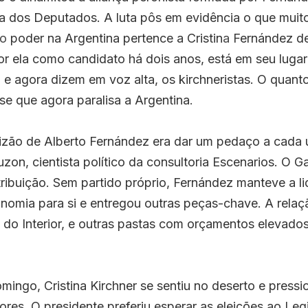
 dos Deputados. A luta pôs em evidência o que muito
o
 poder na Argentina pertence a Cristin
a
 Fernández de
or ela como candidato há dois anos, está em seu lugar
e agora dizem em voz alta, os kirchneristas. O quant
ise que agora paralisa a Argentina
.  
lizão de Alberto Fernández era dar um pedaço a cada u
zon, cientista político da consultoria Escenarios. O Ga
stribuição. Sem partido próprio, Fernández manteve a l
onomia para si e entregou outras peças-chave. A relaç
 do Interior, e outras pastas com orçamentos elevados
mingo, Cristina Kirchner se sentiu no deserto e press
do
res. O presidente preferiu esperar as eleições ao Legi