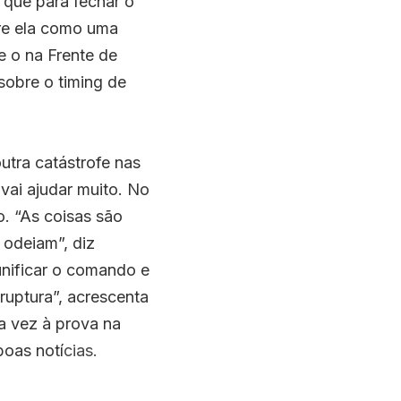
 que para fechar o 
as a pandemia caiu sobre ela como uma 
 o na Frente de 
sobre o timing de 
tra catástrofe nas 
ai ajudar muito. No 
. “As coisas são 
odeiam”, diz 
unificar o comando e 
ruptura”, acrescenta 
 vez à prova na 
boas notí
cias.