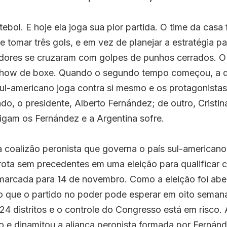
ebol. E hoje ela joga sua pior partida. O time da casa f
e tomar três gols, e em vez de planejar a estratégia par
adores se cruzaram com golpes de punhos cerrados. O 
how de boxe. Quando o segundo tempo começou, a derr
ul-americano joga contra si mesmo e os protagonistas
do, o presidente,
Alberto Fernández
; de outro,
Cristi
Brigam os Fernández e a Argentina sofre.
a coalizão peronista que governa o país sul-american
rota sem precedente
s
 em uma eleição para qualificar c
 marcada para 14 de novembro. Como a eleição foi abert
o que o partido no poder pode esperar em oito semana
4 distritos e o controle do Congresso está em risco. A
o e dinamitou a aliança peronista formada por Fernánd