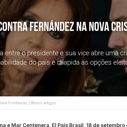
ontra Fernández na nova cris
da entre o presidente e sua vice abre uma cri
bilidade do país e dilapida as opções eleito
Sem Fronteiras,
Últimos artigos
na e Mar Centenera, El País Brasil, 18 de setembro