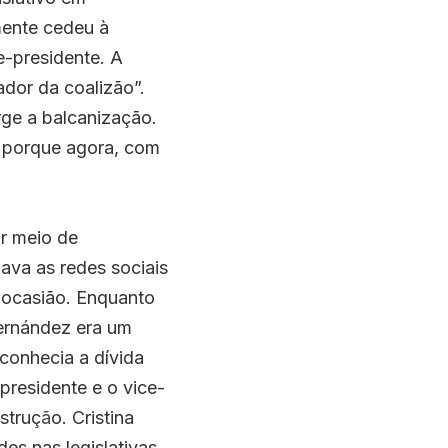
ente cedeu à 
-presidente. A 
ador da coalizão”. 
e a balcanização. 
 porque agora, com 
r meio de 
ava as redes sociais 
 ocasião. Enquanto 
ernández era um 
onhecia a dívida 
 presidente e o vice-
struç
ã
o. Cristina 
es nas legislativas. 