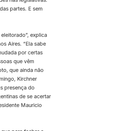
das partes. E sem 
leitorado”, explica 
os Aires. “Ela sabe 
mudada por certas 
ssoas que vêm 
to, que ainda não 
mingo, Kirchner 
is presença do 
ntinas de se acertar 
sidente Mauricio 