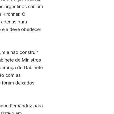
s argentinos sabiam 
 Kirchner. O 
 apenas para 
o ele deve obedecer 
m e não construir 
binete de Ministros 
iderança do Gabinete 
ão com as 
 foram deixados 
ionou Fernández par
a
slativo em 