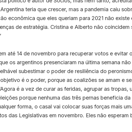
ta político e aut
o
r de Sócios, mas nem tanto, acredita
 Argentina teria que crescer, 
m
ção econômica que eles queriam para 2021 não existe e
enças de estratégia. Cristina e Alberto não coincidem 
”
m até 14 de novembro para recuperar votos e evitar ou
que os argentinos presenciaram na última semana não v
elhável subestimar o poder de resiliênc
i
a do pero
nismo
objetivo é o poder, porque as coalizões se amam e se 
Agora é a vez de curar as feridas, agrupar as tropas, 
 eleições porque nenhuma das três pernas beneficia da 
lquer forma, o casal vai colocar suas forças mais uma
tos das Legislativas em novembro. Eles não esperam 