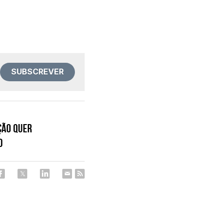
SUBSCREVER
ção quer
o