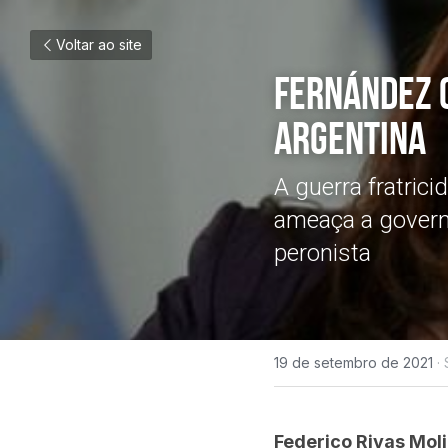
Voltar ao site
Fernández c
Argentina
A guerra fratrici
ameaça a governa
peronista
19 de setembro de 2021
·
Federico Rivas Moli