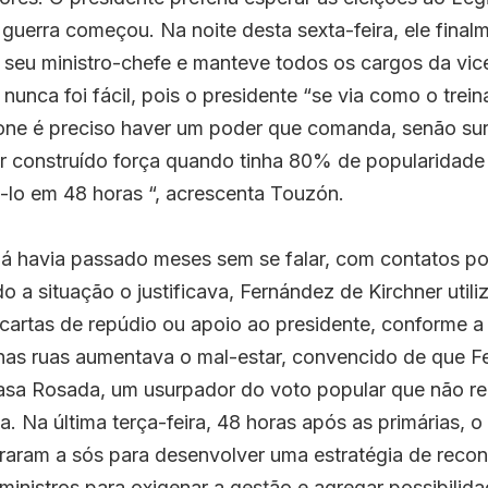
guerra começou. Na noite desta sexta-feira, ele finalm
e seu ministro-chefe e manteve todos os cargos da vice
 nunca foi fácil, pois o presidente “se via como o trein
one é preciso haver um poder que comanda, senão surg
r construído força quando tinha 80% de popularidade
-lo em 48 horas “, acrescenta Touzón.
 já havia passado meses sem se falar, com contatos po
o a situação o justificava, Fernández de Kirchner utiliz
 cartas de repúdio ou apoio ao presidente, conforme a
 nas ruas aumentava o mal-estar, convencido de que F
sa Rosada, um usurpador do voto popular que não rec
a. Na última terça-feira, 48 horas após as primárias, o
raram a sós para desenvolver uma estratégia de recon
inistros para oxigenar a ges
t
ão e agregar possibilidad