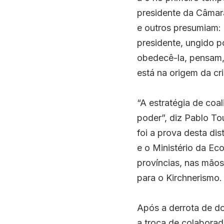
presidente da Câmara
e outros presumiam: 
presidente, ungido p
obedecê-la, pensam, 
está na origem da cr
“A estratégia de coa
poder”, diz Pablo Tou
foi a prova desta di
e o Ministério da Ec
províncias, nas mãos
para o Kirchnerismo.
Após a derrota de do
a troca de colabora