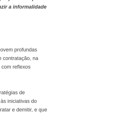
ir a informalidade 
As empresas mobilizam transformações tecnológicas e patrimoniais que promovem profundas 
 contratação, na 
com reflexos 
atégias de 
 iniciativas do 
atar e demitir, e que 