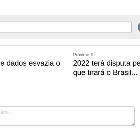
Próximo
dos esvazia o mundo social
2022 terá disputa pela na
o Brasil...