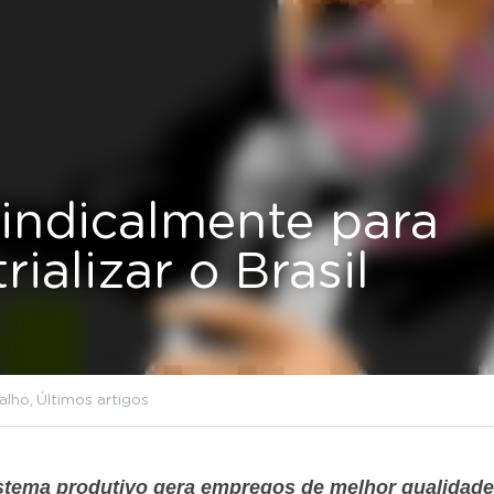
icalmente para reindustrializ
Nacional,
Mundo do Trabalho,
Últimos artigos
istema produtivo gera empregos de melhor qualidade,