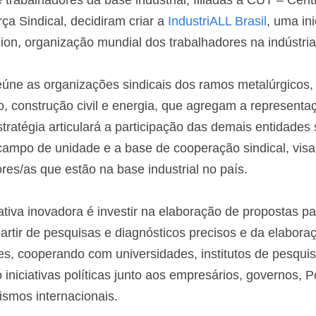
 trabalhadores da base industrial, filiadas à CUT – Centr
ça Sindical, decidiram criar a 
IndustriALL Brasil
, uma ini
ion, organização mundial dos trabalhadores na indústria
eúne as organizações sindicais dos ramos metalúrgicos, q
o, construção civil e energia, que agregam a representa
tratégia articulará a participação das demais entidades 
campo de unidade e a base de cooperação sindical, visan
res/as que estão na base industrial no país.
iativa inovadora é investir na elaboração de propostas pa
 partir de pesquisas e diagnósticos precisos e da elabora
es, cooperando com universidades, institutos de pesquis
iniciativas políticas junto aos empresários, governos, Po
ismos internacionais.