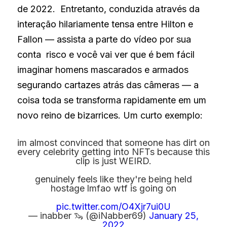
de 2022.  Entretanto, conduzida através da 
interação hilariamente tensa entre Hilton e 
Fallon — assista a parte do vídeo por sua 
conta  risco e você vai ver que é bem fácil 
imaginar homens mascarados e armados 
segurando cartazes atrás das câmeras — a 
coisa toda se transforma rapidamente em um 
novo reino de bizarrices. Um curto exemplo:
im almost convinced that someone has dirt on
every celebrity getting into NFTs because this
clip is just WEIRD.
genuinely feels like they're being held
hostage lmfao wtf is going on
pic.twitter.com/O4Xjr7ui0U
— inabber 🦦 (@iNabber69)
January 25,
2022