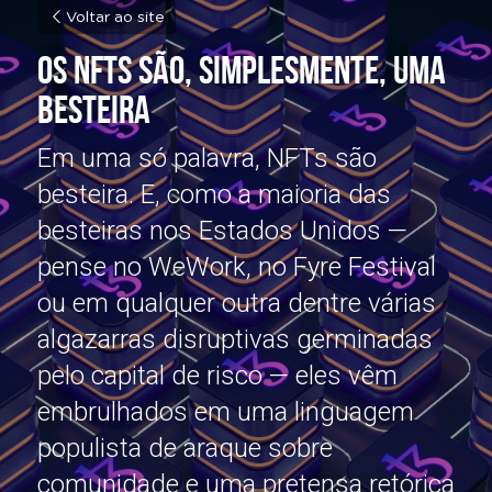
Voltar ao site
Os NFTs são, simplesmente, uma 
besteira
Em uma só palavra, NFTs são 
besteira. E, como a maioria das 
besteiras nos Estados Unidos — 
pense no WeWork, no Fyre Festival 
ou em qualquer outra dentre várias 
algazarras disruptivas germinadas 
pelo capital de risco — eles vêm 
embrulhados em uma linguagem 
populista de araque sobre 
comunidade e uma pretensa retórica 