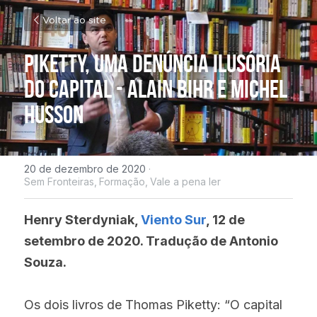
Voltar ao site
Piketty, uma denúncia ilusória 
do capital - Alain Bihr e Michel 
Husson
20 de dezembro de 2020
·
Sem Fronteiras,
Formação,
Vale a pena ler
Henry Sterdyniak, 
Viento Sur
, 12 de 
setembro de 2020. Tradução de Antonio 
Souza.
Os dois livros de Thomas Piketty: “O capital 