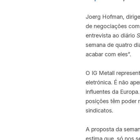
Joerg Hofman, dirige
de negociações com a
entrevista ao diário 
S
semana de quatro dia
acabar com eles”.
O IG Metall represent
eletrónica. É não ap
influentes da Europa.
posições têm poder n
sindicatos.
A proposta da semana
estima que, só nos s