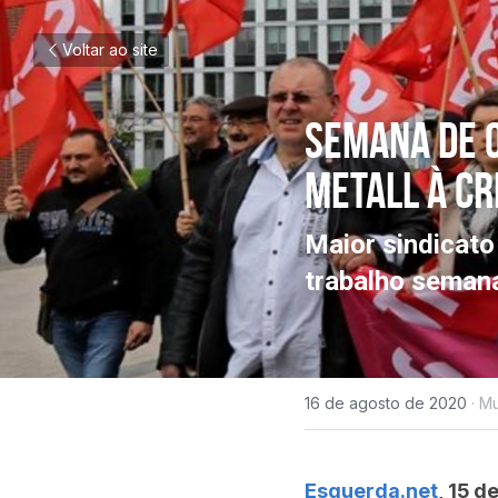
Voltar ao site
Semana de q
Metall à cr
Maior sindicato
trabalho semana
16 de agosto de 2020
·
Mu
Esquerda.net
, 15 d