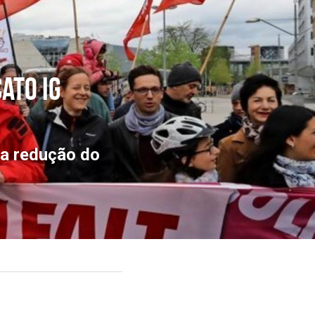
to IG 
a redução do 