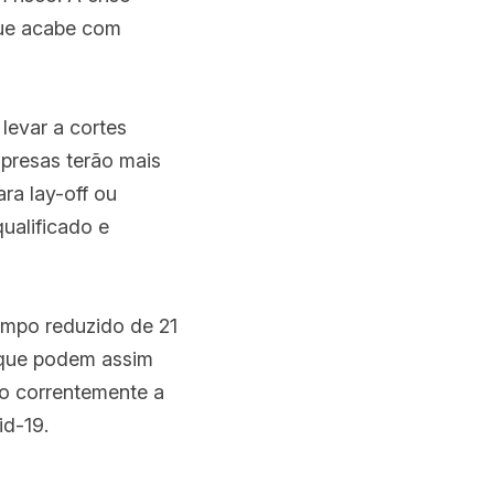
ue acabe com 
evar a cortes 
presas terão mais 
a lay-off ou 
alificado e 
mpo reduzido de 21 
que podem assim 
o correntemente a 
id-19.