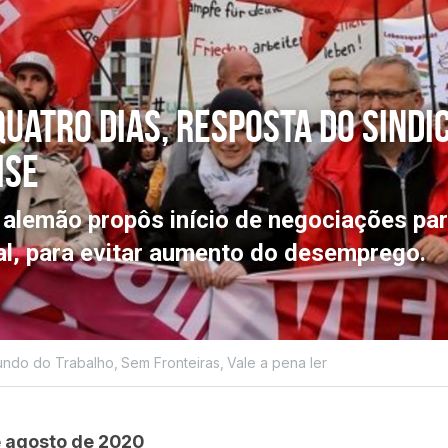
uatro dias, resposta do sindica
ise
 alemão propôs início de negociações par
l, para evitar aumento do desemprego.
ndo do Trabalho,
Sem Fronteiras,
Vale a pena ler
e agosto de 2020