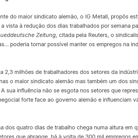
nte do maior sindicato alemão, o IG Metall, propôs est
 vista à redução dos dias trabalhados por semana par
ueddeutsche Zeitung
, citada pela Reuters, o sindicali
s… poderia tornar possível manter os empregos na ind
a 2,3 milhões de trabalhadores dos setores da indústri
enas o maior sindicato alemão mas também um dos sind
 A sua influência não se esgota nos setores que repres
egocial forte face ao governo alemão e influenciam vár
 dos quatro dias de trabalho chega numa altura em qu
etores que abrange, há à volta de 300 mil empregos em 