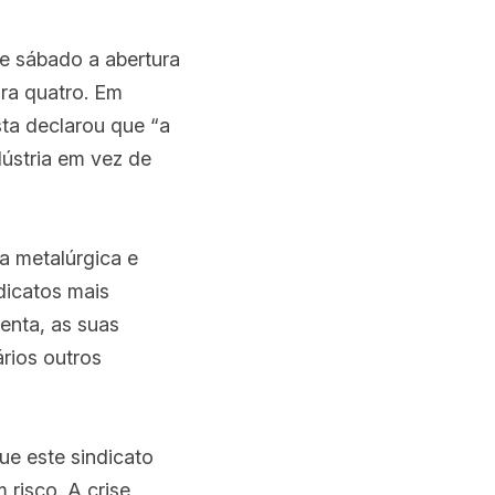
e sábado a abertura 
a quatro. Em 
sta declarou que “a 
ústria em vez de 
a metalúrgica e 
icatos mais 
enta, as suas 
ios outros 
e este sindicato 
risco. A crise 