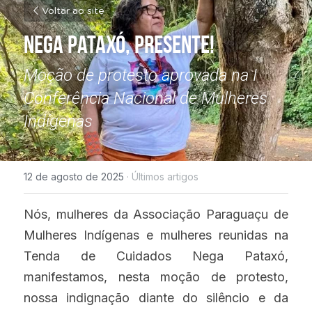
Voltar ao site
Nega Pataxó, presente! 
Moção de protesto aprovada na I 
Conferência Nacional de Mulheres 
Indígenas
12 de agosto de 2025
·
Últimos artigos
Nós, mulheres da Associação Paraguaçu de 
Mulheres Indígenas e mulheres reunidas na 
Tenda de Cuidados Nega Pataxó, 
manifestamos, nesta moção de protesto, 
nossa indignação diante do silêncio e da 