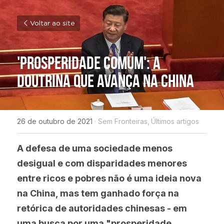
Voltar ao site
'Prosperidade comum': a 
doutrina que avança na China
26 de outubro de 2021
·
Sem Fronteiras,
Últimos artigos
A defesa de uma sociedade menos 
desigual e com disparidades menores 
entre ricos e pobres não é uma ideia nova 
na China, mas tem ganhado força na 
retórica de autoridades chinesas - em 
uma busca por uma "prosperidade 